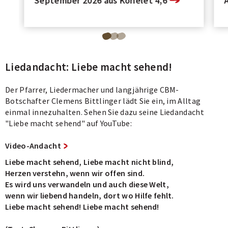
September 2026 aus Kohelet 4,6
Blättere
Blättere
Blättere
zu
zu
zu
Liedandacht: Liebe macht sehend!
Seite
Seite
Seite
1
2
3
Der Pfarrer, Liedermacher und langjährige CBM-
von
von
von
Botschafter Clemens Bittlinger lädt Sie ein, im Alltag
einmal innezuhalten. Sehen Sie dazu seine Liedandacht
3
3
3
"Liebe macht sehend" auf YouTube:
des
des
des
Carousels.
Carousels.
Carousels.
Video-Andacht
Liebe macht sehend, Liebe macht nicht blind,
Herzen verstehn, wenn wir offen sind.
Es wird uns verwandeln und auch diese Welt,
wenn wir liebend handeln, dort wo Hilfe fehlt.
Liebe macht sehend! Liebe macht sehend!