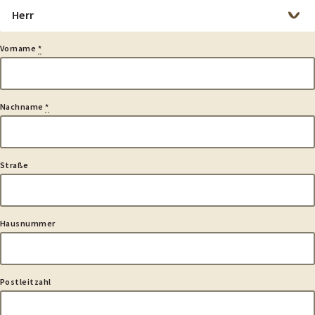
ragen,
nregungen
nd
Vorname
*
ünsche!
Nachname
*
Straße
Hausnummer
Postleitzahl