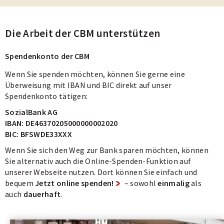
freundlich und werden ohne Druck geführt.
So schützen Sie sich im Zweifelsfall:
Die Arbeit der CBM unterstützen
• Notieren Sie Name, Anrufgrund, Datum und Uhrzeit.
• Beenden Sie Gespräche, in denen Druck entsteht oder
Spendenkonto der CBM
nach sensiblen Daten gefragt wird.
• Rufen Sie uns im Zweifel zurück, ob der Kontakt echt
Wenn Sie spenden möchten, können Sie gerne eine
war.
Überweisung mit IBAN und BIC direkt auf unser
Spendenkonto tätigen:
Wenn Sie unsicher sind oder Fragen haben, hilft Ihnen
unser Spenderservice gern unter Telefon 06251 131-
SozialBank AG
131 oder per E-Mail an info@cbm.de
IBAN: DE46370205000000002020
BIC: BFSWDE33XXX
Wenn Sie sich den Weg zur Bank sparen möchten, können
Sie alternativ auch die Online-Spenden-Funktion auf
unserer Webseite nutzen. Dort können Sie einfach und
bequem
Jetzt online spenden!
– sowohl
einmalig
als
auch
dauerhaft
.