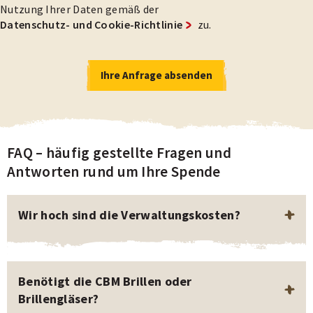
Nutzung Ihrer Daten gemäß der
Datenschutz- und Cookie-Richtlinie
zu.
Ihre Anfrage absenden
Ihre Anfrage absenden
FAQ – häufig gestellte Fragen und
Antworten rund um Ihre Spende
Wir hoch sind die Verwaltungskosten?
Die DZI-Quote für 2025 beträgt 11,3 Prozent (für den
Werbe- und Verwaltungsaufwand in Relation zum
Gesamtaufwand aus Satzungsarbeit, Werbe- und
Benötigt die CBM Brillen oder
Verwaltungsaufwand).
Brillengläser?