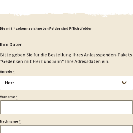
estellformular
Die mit * gekennzeichneten Felder sind Pflichtfelder
nlassspenden-
aket
Ihre Daten
Gedenken
Bitte geben Sie für die Bestellung Ihres Anlassspenden-Pakets
it
"Gedenken mit Herz und Sinn" Ihre Adressdaten ein.
erz
nd
Anrede
*
inn"
Vorname
*
Nachname
*