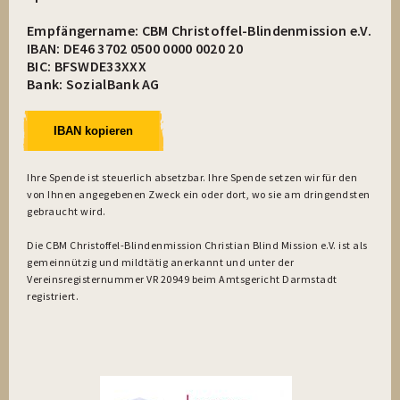
Empfängername: CBM Christoffel-Blindenmission e.V.
IBAN: DE46 3702 0500 0000 0020 20
BIC: BFSWDE33XXX
Bank: SozialBank AG
IBAN kopieren
Ihre Spende ist steuerlich absetzbar. Ihre Spende setzen wir für den
von Ihnen angegebenen Zweck ein oder dort, wo sie am dringendsten
gebraucht wird.
Die CBM Christoffel-Blindenmission Christian Blind Mission e.V. ist als
gemeinnützig und mildtätig anerkannt und unter der
Vereinsregisternummer VR 20949 beim Amtsgericht Darmstadt
registriert.