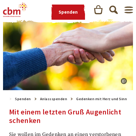
Spenden
eite
Spenden
Anlassspenden
Gedenken mit Herz und Sinn
Mit einem letzten Gruß Augenlicht
schenken
Sie wollen im Gedenken an einen verstorbenen