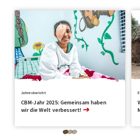
Jahresbericht
E
CBM-Jahr 2025: Gemeinsam haben
wir die Welt verbessert!
Blättere
Blättere
Blättere