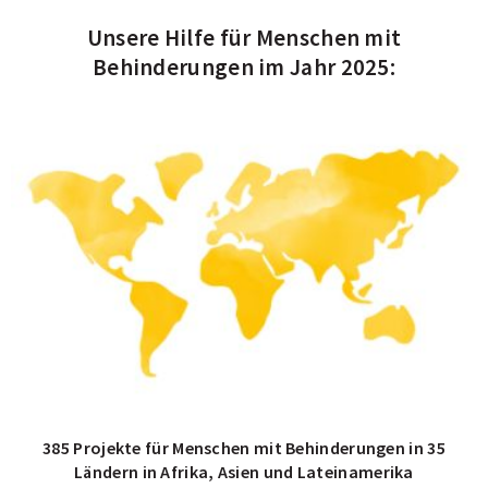
zu
zu
zu
Unsere Hilfe für Menschen mit
Seite
Seite
Seite
Behinderungen im Jahr 2025:
1
2
3
von
von
von
3
3
3
des
des
des
Carousels.
Carousels.
Carousels.
385 Projekte für Menschen mit Behinderungen in 35
Ländern in Afrika, Asien und Lateinamerika