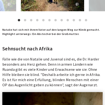
Natalie hat sich mit ihrem Vater auf den langen Weg zur Klinik gemacht.
W
Highlight unterwegs: Ein Abstecher bei der Großmutter.
M
Sehnsucht nach Afrika
Fälle wie die von Natalie und Juvenal sind es, die Dr. Harder
besonders ans Herz gehen. Denn in armen Ländern wie
Ruanda gibt es viele Kinder und Erwachsene wie sie: Ohne
Hilfe bleiben sie blind. "Deshalb arbeite ich gerne in Afrika.
Es ist für mich eine Erfüllung, blinden Menschen mit einer
OP das Augenlicht geben zu können", sagt der Augenarzt.