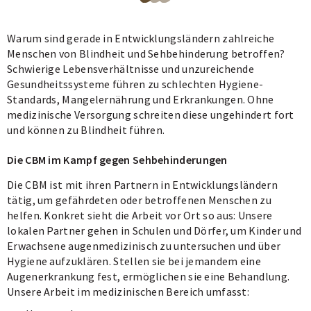
Blättere
Blättere
Blättere
zu
zu
zu
Warum sind gerade in Entwicklungsländern zahlreiche
Seite
Seite
Seite
Menschen von Blindheit und Sehbehinderung betroffen?
1
2
3
Schwierige Lebensverhältnisse und unzureichende
Gesundheitssysteme führen zu schlechten Hygiene-
von
von
von
Standards, Mangelernährung und Erkrankungen. Ohne
3
3
3
medizinische Versorgung schreiten diese ungehindert fort
des
des
des
und können zu Blindheit führen.
Carousels.
Carousels.
Carousels.
Die CBM im Kampf gegen Sehbehinderungen
Die CBM ist mit ihren Partnern in Entwicklungsländern
tätig, um gefährdeten oder betroffenen Menschen zu
helfen. Konkret sieht die Arbeit vor Ort so aus: Unsere
lokalen Partner gehen in Schulen und Dörfer, um Kinder und
Erwachsene augenmedizinisch zu untersuchen und über
Hygiene aufzuklären. Stellen sie bei jemandem eine
Augenerkrankung fest, ermöglichen sie eine Behandlung.
Unsere Arbeit im medizinischen Bereich umfasst: