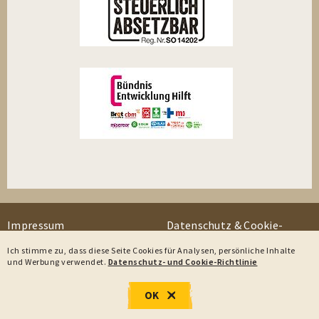
Impressum
Datenschutz & Cookie-
Richtlinie
Ich stimme zu, dass diese Seite Cookies für Analysen, persönliche Inhalte
und Werbung verwendet.
Datenschutz- und Cookie-Richtlinie
Sitemap
Jetzt online spenden!
OK
© 2026 Christoffel-Blindenmission Österreich