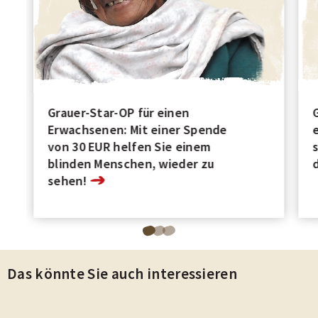
Grauer-Star-OP für einen
Erwachsenen: Mit einer Spende
von 30 EUR helfen Sie einem
blinden Menschen, wieder zu
sehen!
Blättere
Blättere
Blättere
zu
zu
zu
Das könnte Sie auch interessieren
Seite
Seite
Seite
1
2
3