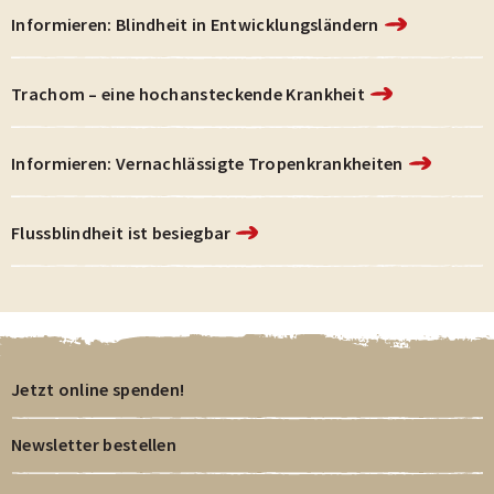
von
von
von
Informieren: Blindheit in Entwicklungsländern
3
3
3
des
des
des
Trachom – eine hochansteckende Krankheit
Carousels.
Carousels.
Carousels.
Informieren: Vernachlässigte Tropenkrankheiten
Flussblindheit ist besiegbar
Jetzt online spenden!
Newsletter bestellen