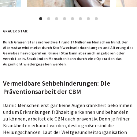
GRAUER STAR:
G
Durch Grauen Star sind weltweit rund 17 Millionen Menschen blind. Der
W
Altersstar wird meist durch Stoffwechselerkrankungen und Alterung des
o
Gewebes hervorgerufen. Grauer Star kann aber auch angeboren oder
S
vererbt sein. Starblinden Menschen kann durch eine Operation das
a
Augenlicht wiedergegeben werden.
Vermeidbare Sehbehinderungen: Die
Präventionsarbeit der CBM
Damit Menschen erst gar keine Augenkrankheit bekommen
und um Erkrankungen frühzeitig erkennen und behandeln
zu können, arbeitet die CBM auch präventiv. Denn je früher
Krankheiten erkannt werden, desto größer sind die
Heilungschancen. Laut der Weltgesundheitsorganisation